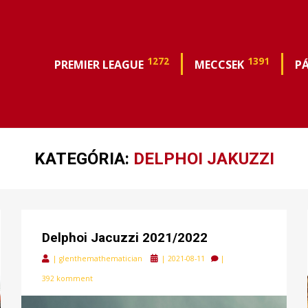
1272
1391
PREMIER LEAGUE
MECCSEK
P
KATEGÓRIA:
DELPHOI JAKUZZI
Delphoi Jacuzzi 2021/2022
Posted
|
glenthemathematician
|
2021-08-11
|
on
392 komment