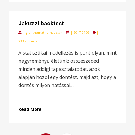
Jakuzzi backtest
Posted
|
glenthemathematician
|
2017-07-09
|
on
233 komment
A statisztikai modellezés is pont olyan, mint
nagyreményű életünk: összeszeded
minden addigi tapasztalatodat, azok
alapján hozol egy döntést, majd azt, hogy a
döntés milyen hatással…
Read More