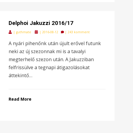
Delphoi Jakuzzi 2016/17
Posted
|
guthmate
|
2016-08-12
|
243 komment
on
A nyári pihenőnk után újult erővel futunk
neki az új szezonnak mi is a tavalyi
megterhelő szezon után. A Jakuzziban
felfrissülve a tegnapi átigazolásokat
áttekintő…
Read More