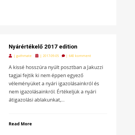
Nyárértékelő 2017 edition
Posted
|
guthmate
|
2017-09-05
|
640 komment
on
A kissé hosszúra nyúlt posztban a Jakuzzi
tagjai fejtik ki nem éppen egyező
véleményüket a nyári igazolásainkról és
nem igazolásainkról. Értékeljük a nyári
átigazolási ablakunkat,…
Read More