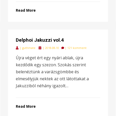
Read More
Delphoi Jakuzzi vol.4
Posted
|
guthmate
|
2018-08-10
|
121 komment
on
Újra véget ért egy nyári ablak, újra
kezdődik egy szezon. Szokás szerint
belenéztünk a varázsgömbbe és
elmesélyjük nektek az ott látottakat a
Jakuzziból néhány igazolt…
Read More