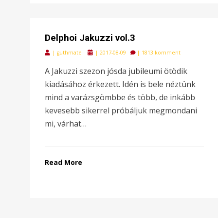
Delphoi Jakuzzi vol.3
Posted
|
guthmate
|
2017-08-09
|
1813 komment
on
A Jakuzzi szezon jósda jubileumi ötödik
kiadásához érkezett. Idén is bele néztünk
mind a varázsgömbbe és több, de inkább
kevesebb sikerrel próbáljuk megmondani
mi, várhat…
Read More