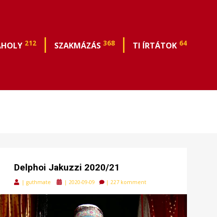
212
368
64
ÁHOLY
SZAKMÁZÁS
TI ÍRTÁTOK
Delphoi Jakuzzi 2020/21
Posted
|
guthmate
|
2020-09-09
|
227 komment
on