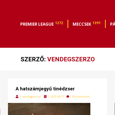
1272
1391
PREMIER LEAGUE
MECCSEK
P
SZERZŐ:
VENDEGSZERZO
A hatszámjegyű tinédzser
Posted
|
vendegszerzo
|
2025-04-17
|
83 komment
on