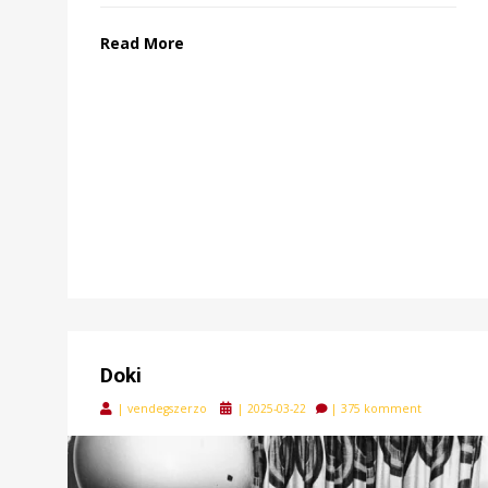
Read More
Doki
Posted
|
vendegszerzo
|
2025-03-22
|
375 komment
on