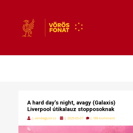
VÖRÖSFONAT
VÖRÖS FONAT
A hard day’s night, avagy (Galaxis)
Liverpool útikalauz stopposoknak
Posted
|
vendegszerzo
|
2025-05-07
|
188 komment
on