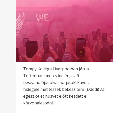
Tompy Kollega Liverpoolban járt a
Tottenham meccs idején, az ő
beszámolóját olvashatjátok! Kávét,
hidegélelmet tessék bekészíteni! (Ddodi) Az
egész ötlet húsvét előtt kezdett el
körvonalazódni,…