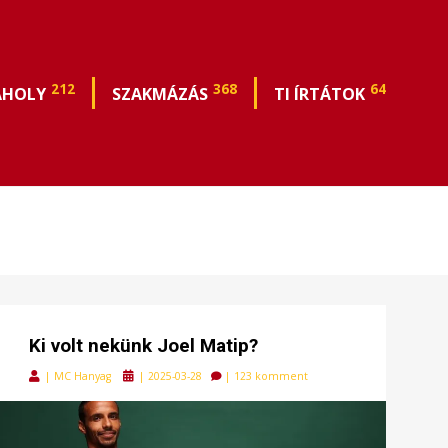
212
368
64
ÁHOLY
SZAKMÁZÁS
TI ÍRTÁTOK
Ki volt nekünk Joel Matip?
Posted
|
MC Hanyag
|
2025-03-28
|
123 komment
on