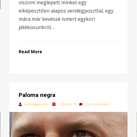
viszont meglepett minket egy
elképesztően alapos vendégposzttal, egy
mára már kevéssé ismert egykori
játékosunkról.…
Read More
Paloma negra
Posted
|
vendegszerzo
|
2025-01-19
|
251 komment
on