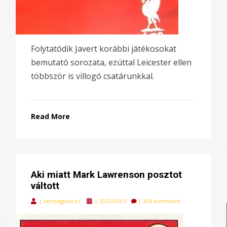
Folytatódik Javert korábbi játékosokat
bemutató sorozata, ezúttal Leicester ellen
többször is villogó csatárunkkal.
Read More
Aki miatt Mark Lawrenson posztot
váltott
Posted
|
vendegszerzo
|
2025-03-01
|
204 komment
on