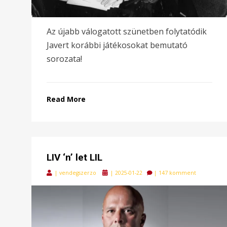
Az újabb válogatott szünetben folytatódik
Javert korábbi játékosokat bemutató
sorozata!
Read More
LIV ‘n’ let LIL
Posted
|
vendegszerzo
|
2025-01-22
|
147 komment
on