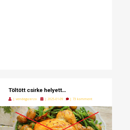
Töltött csirke helyett…
Posted
|
vendegszerzo
|
2025-01-09
|
73 komment
on