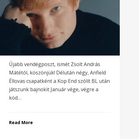
Újabb vendégposzt, ismét Zsolt András
Mátétól, köszönjük! Délután négy, Anfield
Éllovas csapatként a Kop End szólít BL után
játszunk bajnokit Január vége, végre a
köd…
Read More