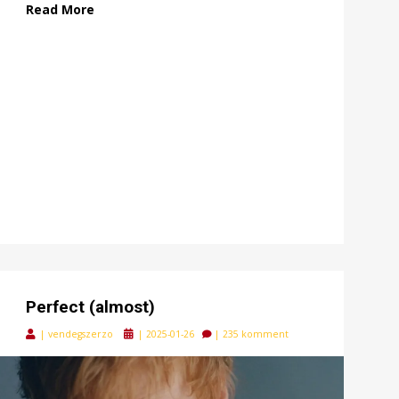
Read More
Perfect (almost)
Posted
|
vendegszerzo
|
2025-01-26
|
235 komment
on