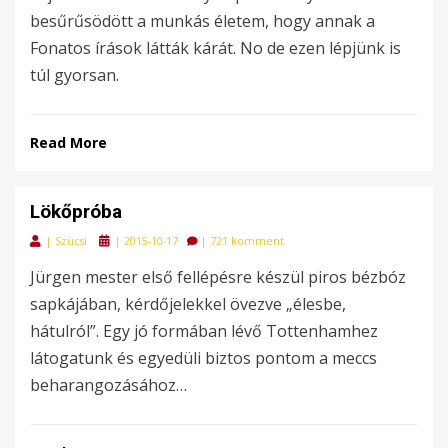
besűrűsödött a munkás életem, hogy annak a
Fonatos írások látták kárát. No de ezen lépjünk is
túl gyorsan.
Read More
Lökőpróba
Posted
|
Szücsi
|
2015-10-17
|
721 komment
on
Jürgen mester első fellépésre készül piros bézbóz
sapkájában, kérdőjelekkel övezve „élesbe,
hátulról”. Egy jó formában lévő Tottenhamhez
látogatunk és egyedüli biztos pontom a meccs
beharangozásához…