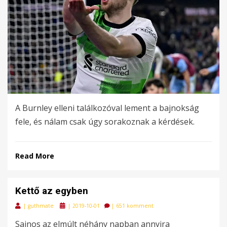
A Burnley elleni találkozóval lement a bajnokság
fele, és nálam csak úgy sorakoznak a kérdések.
Read More
Kettő az egyben
Posted
|
guthmate
|
2019-10-01
|
651 komment
on
Sajnos az elmúlt néhány napban annyira