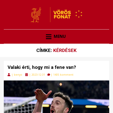
VÖRÖSFONAT
VÖRÖS FONAT
MENU
CÍMKE:
KÉRDÉSEK
Valaki érti, hogy mi a fene van?
Posted
|
benyo
|
2023-12-31
|
1405 komment
on