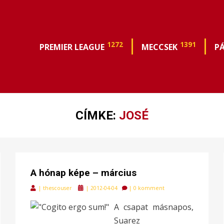
1272
1391
PREMIER LEAGUE
MECCSEK
P
CÍMKE:
JOSÉ
A hónap képe – március
Posted
|
thescouser
|
2012-04-04
|
0 komment
on
A csapat másnapos,
Suarez