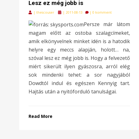
Lesz ez még jobb is
Posted
|
thescouser
|
2011-08-13
|
0 komment
on
Persze már látom
magam előtt az ostoba szalagcímeket,
amik elkönyvelnek minket idén is a hatodik
helyre egy meccs alapján, holott… na,
szóval lesz ez még jobb is. Hogy a felvezető
miért sikerült ilyen gyászosra, arról elég
sok mindenki tehet: a sor nagyjából
Dowdtól indul és egészen Kennyig tart.
Hajtás után a nyitóforduló tanulságai.
Read More