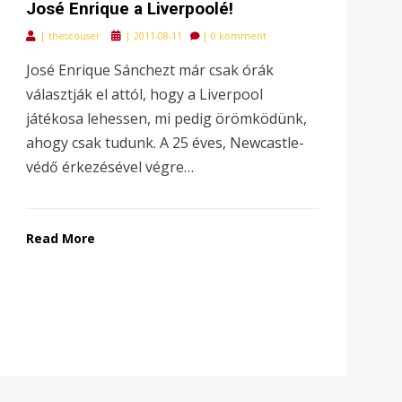
José Enrique a Liverpoolé!
Posted
|
thescouser
|
2011-08-11
|
0 komment
on
José Enrique Sánchezt már csak órák
választják el attól, hogy a Liverpool
játékosa lehessen, mi pedig örömködünk,
ahogy csak tudunk. A 25 éves, Newcastle-
védő érkezésével végre…
Read More