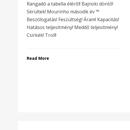
Rangadó a tabella éléről! Bajnoki döntő!
Sérültek! Mourinho második év ™
Beszólogatás! Feszültség! Áram! Kapacitás!
Hatásos teljesítmény! Meddő teljesítmény!
Csirkék! Troll!
Read More