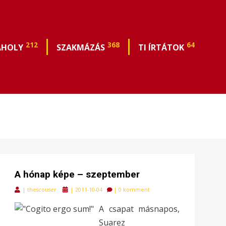
212
368
64
ÁHOLY
SZAKMÁZÁS
TI ÍRTÁTOK
A hónap képe – szeptember
Posted
|
thescouser
|
2011-10-04
|
0 komment
on
A csapat másnapos,
Suarez