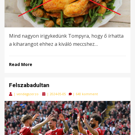
Mind nagyon irigykedünk Tompyra, hogy ő írhatta
a kiharangot ehhez a kiváló meccshez…
Read More
Felszabadultan
Posted
|
vendegszerzo
|
2024-05-05
|
640 komment
on