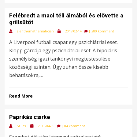
Felébredt a maci téli álmából és elővette a
grillsütőt
Posted
|
glenthemathematician
|
2017-02-14
|
280 komment
on
A Liverpool futball csapat egy pszichiátriai eset.
Klopp gárdája egy pszichiátriai eset. A bipoláris
személyiség igazi tankönyvi megtestesülése
közösségi szinten. Úgy zuhan össze kisebb
behatásokra,…
Read More
Paprikás csirke
Posted
|
Szücsi
|
2016-04-05
|
84 komment
on