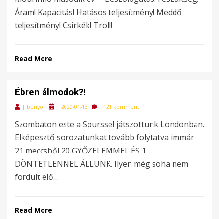
Áram! Kapacitás! Hatásos teljesítmény! Meddő
teljesítmény! Csirkék! Troll!
Read More
Ébren álmodok?!
Posted
|
benyo
|
2020-01-13
|
121 komment
on
Szombaton este a Spurssel játszottunk Londonban.
Elképesztő sorozatunkat tovább folytatva immár
21 meccsből 20 GYŐZELEMMEL ÉS 1
DÖNTETLENNEL ÁLLUNK. Ilyen még soha nem
fordult elő…
Read More