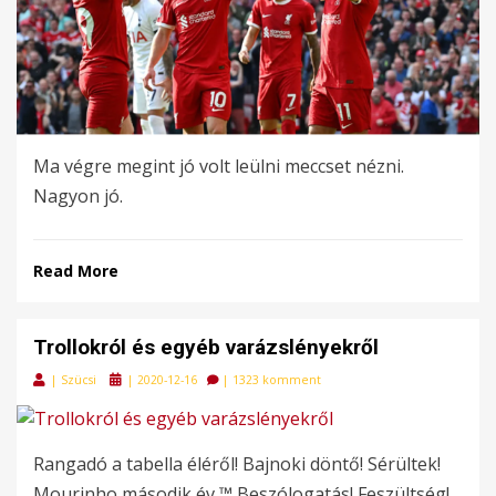
Ma végre megint jó volt leülni meccset nézni.
Nagyon jó.
Read More
Trollokról és egyéb varázslényekről
Posted
|
Szücsi
|
2020-12-16
|
1323 komment
on
Rangadó a tabella éléről! Bajnoki döntő! Sérültek!
Mourinho második év ™ Beszólogatás! Feszültség!