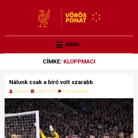
VÖRÖSFONAT
VÖRÖS FONAT
MENU
CÍMKE:
KLOPPMACI
Nálunk csak a bíró volt szarabb
Posted
|
benyo
|
2021-11-13
|
351 komment
on