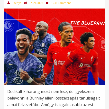
Posted
|
benyo
|
2021-08-28
|
1243 komment
on
Dedikált kiharang most nem lesz, de igyekszem
belevonni a Burnley elleni összecsapás tanulságait
a mai felvezetőbe. Amúgy is izgalmasabb az esti