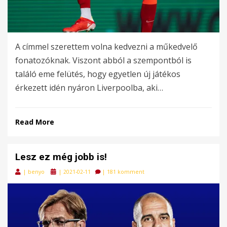
A címmel szerettem volna kedvezni a műkedvelő
fonatozóknak. Viszont abból a szempontból is
találó eme felütés, hogy egyetlen új játékos
érkezett idén nyáron Liverpoolba, aki…
Read More
Lesz ez még jobb is!
Posted
|
benyo
|
2021-02-11
|
181 komment
on