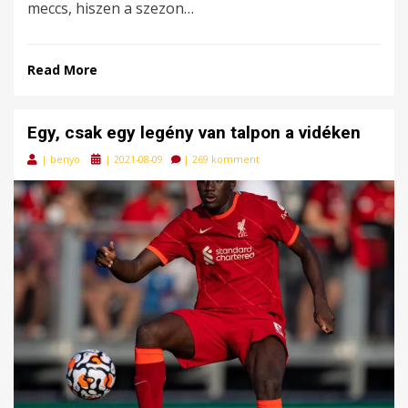
meccs, hiszen a szezon…
Read More
Egy, csak egy legény van talpon a vidéken
Posted
|
benyo
|
2021-08-09
|
269 komment
on