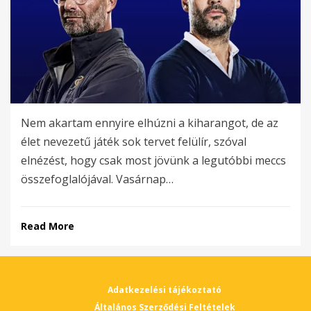
Nem akartam ennyire elhúzni a kiharangot, de az
élet nevezetű játék sok tervet felülír, szóval
elnézést, hogy csak most jövünk a legutóbbi meccs
összefoglalójával. Vasárnap…
Read More
Adatkezelési tájékoztató
Általános Szerződési Feltételek