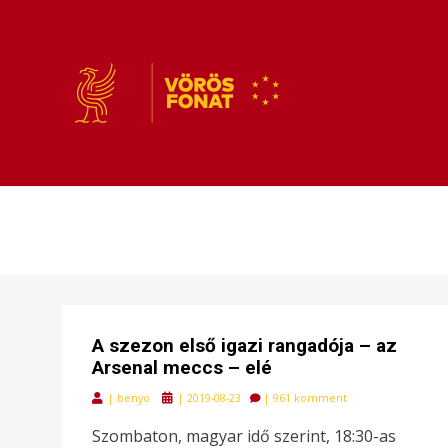
VÖRÖSFONAT
VÖRÖS FONAT
A szezon első igazi rangadója – az
Arsenal meccs – elé
Posted
|
benyo
|
2019-08-23
|
961 komment
on
Szombaton, magyar idő szerint, 18:30-as