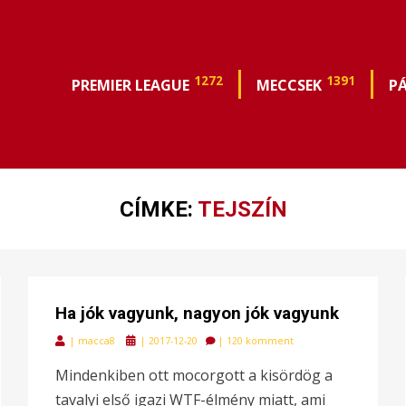
1272
1391
PREMIER LEAGUE
MECCSEK
P
CÍMKE:
TEJSZÍN
Ha jók vagyunk, nagyon jók vagyunk
Posted
|
macca8
|
2017-12-20
|
120 komment
on
Mindenkiben ott mocorgott a kisördög a
tavalyi első igazi WTF-élmény miatt, ami