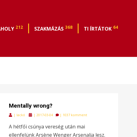
212
368
64
ÁHOLY
SZAKMÁZÁS
TI ÍRTÁTOK
Mentally wrong?
Posted
|
lackó
|
2017-03-04
|
1037 komment
on
A hétfői csúnya vereség után mai
ellenfelünk Arsène Wenger Arsenalja lesz.