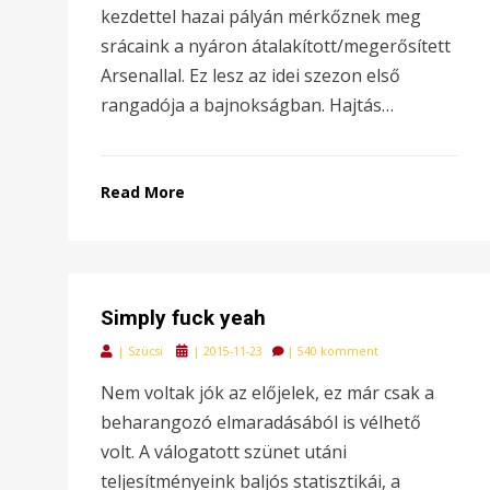
kezdettel hazai pályán mérkőznek meg
srácaink a nyáron átalakított/megerősített
Arsenallal. Ez lesz az idei szezon első
rangadója a bajnokságban. Hajtás…
Read More
Simply fuck yeah
Posted
|
Szücsi
|
2015-11-23
|
540 komment
on
Nem voltak jók az előjelek, ez már csak a
beharangozó elmaradásából is vélhető
volt. A válogatott szünet utáni
teljesítményeink baljós statisztikái, a