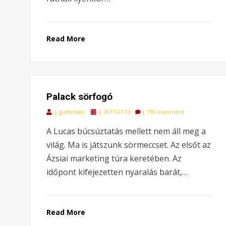
Read More
Palack sörfogó
Posted
|
guthmate
|
2017-07-19
|
769 komment
on
A Lucas búcsúztatás mellett nem áll meg a
világ. Ma is játszunk sörmeccset. Az elsőt az
Ázsiai marketing túra keretében. Az
időpont kifejezetten nyaralás barát,…
Read More