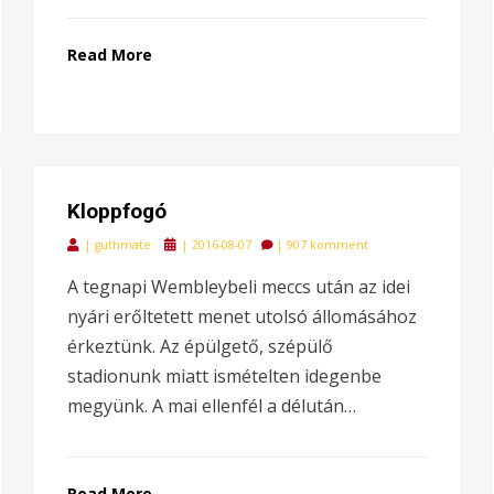
Read More
Kloppfogó
Posted
|
guthmate
|
2016-08-07
|
907 komment
on
A tegnapi Wembleybeli meccs után az idei
nyári erőltetett menet utolsó állomásához
érkeztünk. Az épülgető, szépülő
stadionunk miatt ismételten idegenbe
megyünk. A mai ellenfél a délután…
Read More