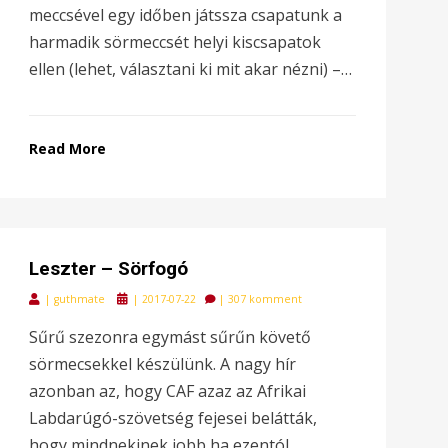
meccsével egy időben játssza csapatunk a
harmadik sörmeccsét helyi kiscsapatok
ellen (lehet, választani ki mit akar nézni) –…
Read More
Leszter – Sörfogó
Posted
|
guthmate
|
2017-07-22
|
307 komment
on
Sűrű szezonra egymást sűrűn követő
sörmecsekkel készülünk. A nagy hír
azonban az, hogy CAF azaz az Afrikai
Labdarúgó-szövetség fejesei belátták,
hogy mindnekinek jobb ha ezentól…