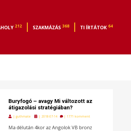
212
368
64
ÁHOLY
SZAKMÁZÁS
TI ÍRTÁTOK
Buryfogó – avagy Mi változott az
átigazolási stratégiában?
Posted
|
guthmate
|
2018-07-14
|
1771 komment
on
Ma délután 4kor az Angolok VB bronz