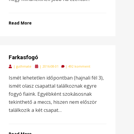
Read More
Farkasfogó
Posted
|
guthmate
|
2016-08-01
|
492 komment
on
Ismét lehetetlen időpontban (hajnali fél 3),
ismét olasz csapattal találkoznak egyre
fogyó fiaink. Egyébként szokásosnak
tekinthető a meccs, hiszen nem először
találkozik a két csapat…
Read More