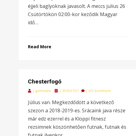
éjjeli baglyoknak javasolt. A meccs julius 26
Csütörtökön 02:00-kor keződik Magyar
idő…
Read More
Chesterfogó
Posted
|
guthmate
|
2018-07-07
|
472 komment
on
Július van. Megkezdődött a következő
szezon a 2018-2019-es. Srácaink java része
már edz ezerrel és a Kloppi fitnesz
rezsimnek köszönhetően futnak, futnak és
futnak ilyenkor…