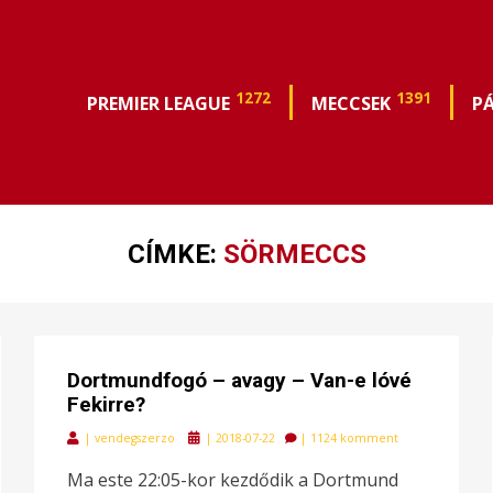
1272
1391
PREMIER LEAGUE
MECCSEK
P
CÍMKE:
SÖRMECCS
Dortmundfogó – avagy – Van-e lóvé
Fekirre?
Posted
|
vendegszerzo
|
2018-07-22
|
1124 komment
on
Ma este 22:05-kor kezdődik a Dortmund