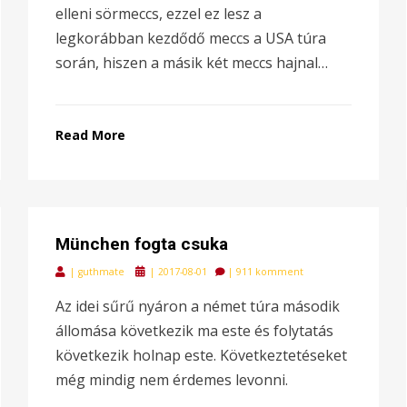
elleni sörmeccs, ezzel ez lesz a
legkorábban kezdődő meccs a USA túra
során, hiszen a másik két meccs hajnal…
Read More
München fogta csuka
Posted
|
guthmate
|
2017-08-01
|
911 komment
on
Az idei sűrű nyáron a német túra második
állomása következik ma este és folytatás
következik holnap este. Következtetéseket
még mindig nem érdemes levonni.