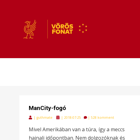
VÖRÖSFONAT
VÖRÖS FONAT
ManCity-fogó
Posted
|
guthmate
|
2018-07-25
|
528 komment
on
Mivel Amerikában van a túra, így a meccs
hajnali időpontban. Nem dolgozóknak és