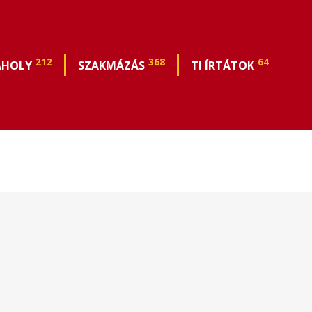
212
368
64
ÁHOLY
SZAKMÁZÁS
TI ÍRTÁTOK