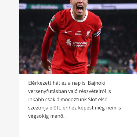
Elérkezett hát ez a nap is. Bajnoki
versenyfutásban való részvételről is
inkább csak álmodoztunk Slot első
szezonja előtt, ehhez képest még nem is
végsőkig menő…