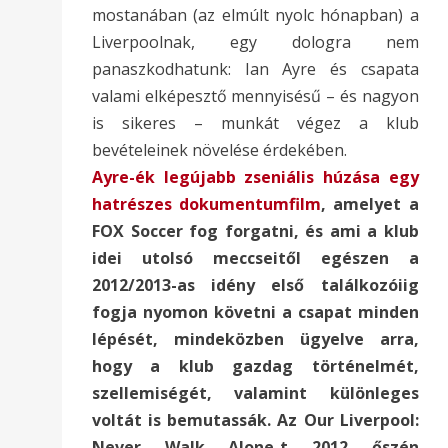
mostanában (az elmúlt nyolc hónapban) a
Liverpoolnak, egy dologra nem
panaszkodhatunk: Ian Ayre és csapata
valami elképesztő mennyisésű – és nagyon
is sikeres – munkát végez a klub
bevételeinek növelése érdekében.
Ayre-ék legújabb zseniális húzása egy
hatrészes dokumentumfilm
,
amelyet a
FOX Soccer fog forgatni, és ami a klub
idei utolsó meccseitől egészen a
2012/2013-as idény első találkozóiig
fogja nyomon követni a csapat minden
lépését, mindeközben ügyelve arra,
hogy a klub gazdag történelmét,
szellemiségét, valamint különleges
voltát is bemutassák. Az Our Liverpool:
Never Walk Alone-t 2012 őszén