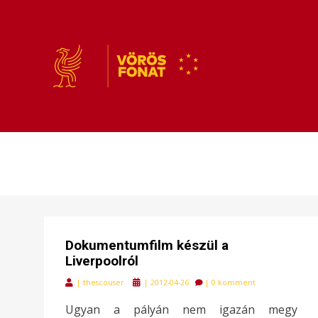
VÖRÖSFONAT
VÖRÖS FONAT
Dokumentumfilm készül a
Liverpoolról
Posted
|
thescouser
|
2012-04-26
|
0 komment
on
Ugyan a pályán nem igazán megy