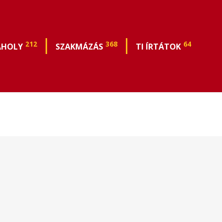
212
368
64
ÁHOLY
SZAKMÁZÁS
TI ÍRTÁTOK