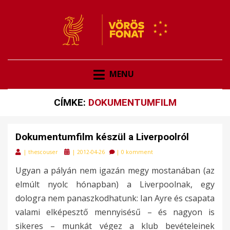
VÖRÖSFONAT
VÖRÖS FONAT
MENU
CÍMKE:
DOKUMENTUMFILM
Dokumentumfilm készül a Liverpoolról
Posted
|
thescouser
|
2012-04-26
|
0 komment
on
Ugyan a pályán nem igazán megy mostanában (az
elmúlt nyolc hónapban) a Liverpoolnak, egy
dologra nem panaszkodhatunk: Ian Ayre és csapata
valami elképesztő mennyisésű – és nagyon is
sikeres – munkát végez a klub bevételeinek