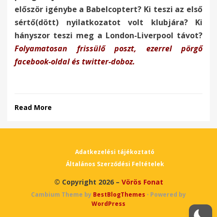
először igénybe a Babelcoptert? Ki teszi az első
sértő(dött) nyilatkozatot volt klubjára? Ki
hányszor teszi meg a London-Liverpool távot?
Folyamatosan frissülő poszt, ezerrel pörgő
facebook-oldal és twitter-doboz.
Read More
Adatkezelési tájékoztató
Általános Szerződési Feltételek
© Copyright 2026 –
Vörös Fonat
Cambium Theme by
BestBlogThemes
⋅
Powered by
WordPress