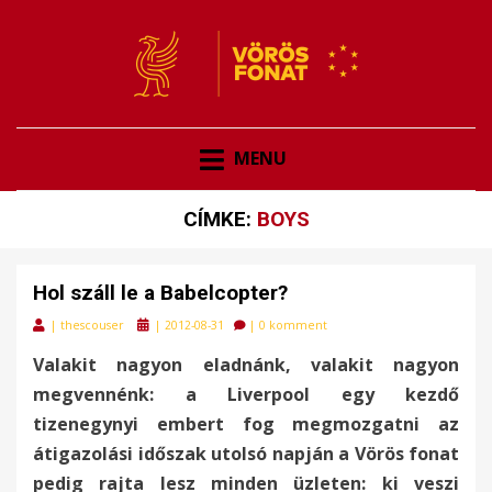
VÖRÖSFONAT
VÖRÖS FONAT
MENU
CÍMKE:
BOYS
Hol száll le a Babelcopter?
Posted
|
thescouser
|
2012-08-31
|
0 komment
on
Valakit nagyon eladnánk, valakit nagyon
megvennénk: a Liverpool egy kezdő
tizenegynyi embert fog megmozgatni az
átigazolási időszak utolsó napján a Vörös fonat
pedig rajta lesz minden üzleten: ki veszi