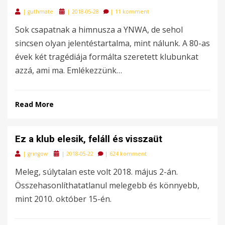
Posted
|
guthmate
|
2018-05-28
|
11 komment
on
Sok csapatnak a himnusza a YNWA, de sehol
sincsen olyan jelentéstartalma, mint nálunk. A 80-as
évek két tragédiája formálta szeretett klubunkat
azzá, ami ma. Emlékezzünk…
Read More
Ez a klub elesik, feláll és visszaüt
Posted
|
gringow
|
2018-05-22
|
624 komment
on
Meleg, súlytalan este volt 2018. május 2-án.
Összehasonlíthatatlanul melegebb és könnyebb,
mint 2010. október 15-én.