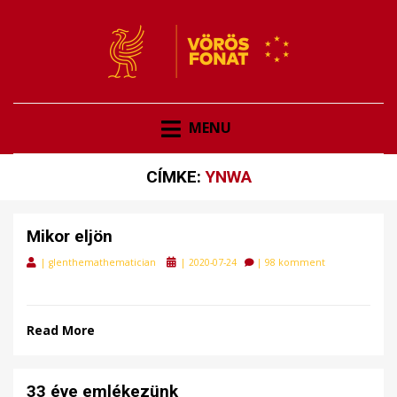
VÖRÖSFONAT
VÖRÖS FONAT
MENU
CÍMKE:
YNWA
Mikor eljön
Posted
|
glenthemathematician
|
2020-07-24
|
98 komment
on
Read More
33 éve emlékezünk