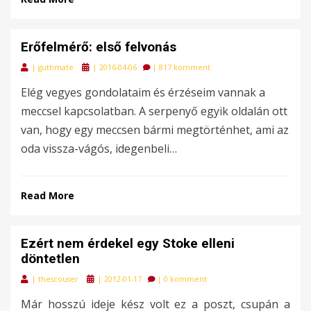
Erőfelmérő: első felvonás
Posted
|
guthmate
|
2016-04-06
|
817 komment
on
Elég vegyes gondolataim és érzéseim vannak a
meccsel kapcsolatban. A serpenyő egyik oldalán ott
van, hogy egy meccsen bármi megtörténhet, ami az
oda vissza-vágós, idegenbeli…
Read More
Ezért nem érdekel egy Stoke elleni
döntetlen
Posted
|
thescouser
|
2012-01-17
|
0 komment
on
Már hosszú ideje kész volt ez a poszt, csupán a