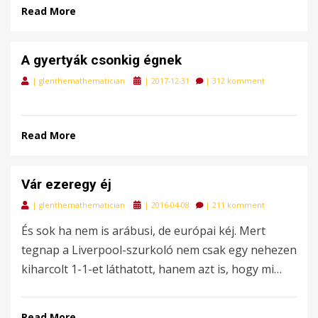
Read More
A gyertyák csonkig égnek
Posted
|
glenthemathematician
|
2017-12-31
|
312 komment
on
Read More
Vár ezeregy éj
Posted
|
glenthemathematician
|
2016-04-08
|
211 komment
on
És sok ha nem is arábusi, de európai kéj. Mert
tegnap a Liverpool-szurkoló nem csak egy nehezen
kiharcolt 1-1-et láthatott, hanem azt is, hogy mi…
Read More