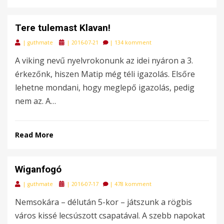
Tere tulemast Klavan!
Posted
|
guthmate
|
2016-07-21
|
134 komment
on
A viking nevű nyelvrokonunk az idei nyáron a 3.
érkezőnk, hiszen Matip még téli igazolás. Elsőre
lehetne mondani, hogy meglepő igazolás, pedig
nem az. A…
Read More
Wiganfogó
Posted
|
guthmate
|
2016-07-17
|
478 komment
on
Nemsokára – délután 5-kor – játszunk a rögbis
város kissé lecsúszott csapatával. A szebb napokat