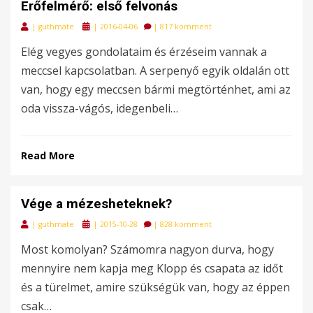
Erőfelmérő: első felvonás
Posted
|
guthmate
|
2016-04-06
|
817 komment
on
Elég vegyes gondolataim és érzéseim vannak a
meccsel kapcsolatban. A serpenyő egyik oldalán ott
van, hogy egy meccsen bármi megtörténhet, ami az
oda vissza-vágós, idegenbeli…
Read More
Vége a mézesheteknek?
Posted
|
guthmate
|
2015-10-28
|
828 komment
on
Most komolyan? Számomra nagyon durva, hogy
mennyire nem kapja meg Klopp és csapata az időt
és a türelmet, amire szükségük van, hogy az éppen
csak…