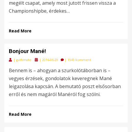
megélt csapat, amely most jutott frissen vissza a
Championshipbe, érdekes…
Read More
Bonjour Mané!
Posted
|
guthmate
|
2016-06-29
|
1545 komment
on
Bennem is – ahogyan a szurkolótáborban is –
vegyes érzések, gondolatok keveregnek Mané
leigazolása kapcsán. A bemutató poszt elsősorban
erről és nem magáról Manéról fog szólni.
Read More