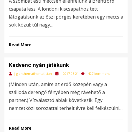
A szombat esti meccsen ellenfelünk a Brentford
csapata lesz. A londoni kiscsapathoz tett
látogatásunk az őszi pörgés keretében egy meccs a
sok közül: túl nagy…
Read More
Kedvenc nyári játékunk
Posted
|
glenthemathematician
|
2017-06-21
|
427 komment
on
(Minden után, amire az erdő közepén vagy a
szálloda derengő fényében még rávehető a
partner.) Vízválasztó ablak következik. Egy
nemzetközi sorozattal terhelt évre kell felkészülni…
Read More