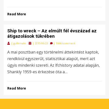
Read More
Ship to wreck – Az elmúlt fél évszázad az
átigazolások tükrében
Posted
|
guthmate
|
2015-06-23
|
1666 komment
on
A mai posztban egy történelmi áttekintést kaptok,
rendkívül egyszerűt, statisztikai alapút, mert azt
úgyis mindenki szereti. Az lfchistory adatai alapján,
Shankly 1959-es érkezése óta a…
Read More