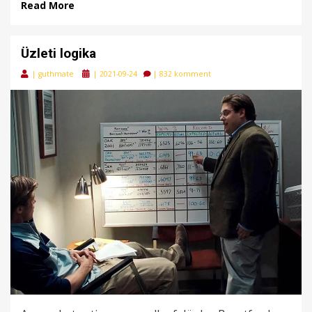
Read More
Üzleti logika
Posted
|
guthmate
|
2021-09-24
|
832 komment
on