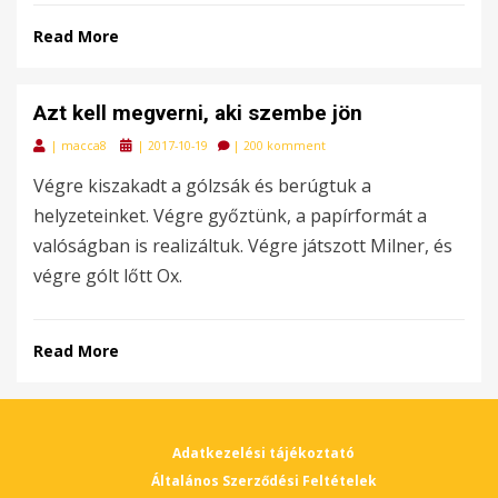
Read More
Azt kell megverni, aki szembe jön
Posted
|
macca8
|
2017-10-19
|
200 komment
on
Végre kiszakadt a gólzsák és berúgtuk a
helyzeteinket. Végre győztünk, a papírformát a
valóságban is realizáltuk. Végre játszott Milner, és
végre gólt lőtt Ox.
Read More
Adatkezelési tájékoztató
Általános Szerződési Feltételek