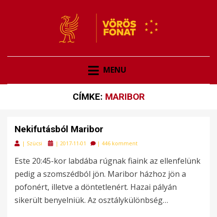
VÖRÖSFONAT
VÖRÖS FONAT
MENU
CÍMKE:
MARIBOR
Nekifutásból Maribor
Posted
|
Szücsi
|
2017-11-01
|
446 komment
on
Este 20:45-kor labdába rúgnak fiaink az ellenfelünk
pedig a szomszédból jön. Maribor házhoz jön a
pofonért, illetve a döntetlenért. Hazai pályán
sikerült benyelniük. Az osztálykülönbség…