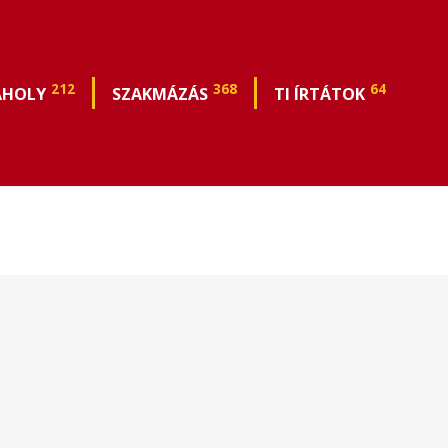
212
368
64
ÁHOLY
SZAKMÁZÁS
TI ÍRTÁTOK