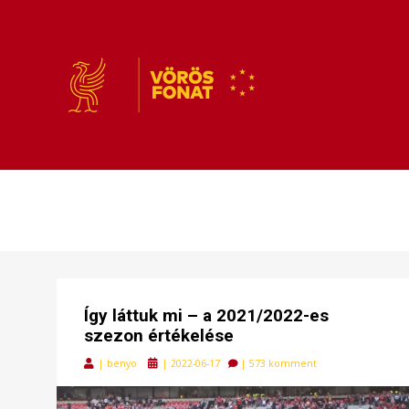
VÖRÖSFONAT
VÖRÖS FONAT
Így láttuk mi – a 2021/2022-es
szezon értékelése
Posted
|
benyo
|
2022-06-17
|
573 komment
on