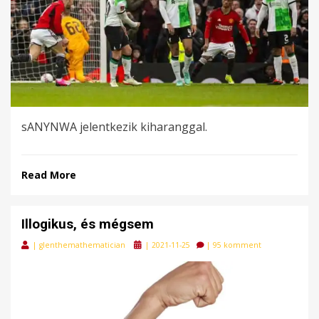
sANYNWA jelentkezik kiharanggal.
Read More
Illogikus, és mégsem
Posted
|
glenthemathematician
|
2021-11-25
|
95 komment
on