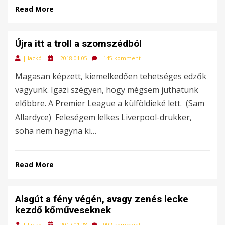
Read More
Újra itt a troll a szomszédból
Posted
|
lackó
|
2018-01-05
|
145 komment
on
Magasan képzett, kiemelkedően tehetséges edzők
vagyunk. Igazi szégyen, hogy mégsem juthatunk
előbbre. A Premier League a külföldieké lett. (Sam
Allardyce) Feleségem lelkes Liverpool-drukker,
soha nem hagyna ki…
Read More
Alagút a fény végén, avagy zenés lecke
kezdő kőműveseknek
Posted
|
lackó
|
2017-01-28
|
992 komment