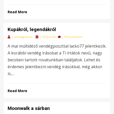
Read More
Kupákról, legendákról
Posted
|
vendegszerzo
|
2016-02-08
|
153 komment
on
A mai múltidéző vendégposzttal lacko77 jelentkezik.
A korábbi vendég írásokat a Ti írtátok nevű, nagy
becsben tartott rovatunkban találjátok. Lehet és
érdemes jelentkezni vendég írásokkal, még akkor
is,…
Read More
Moonwalk a sárban