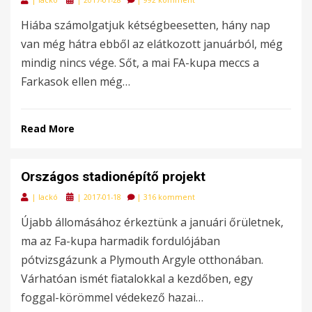
on
Hiába számolgatjuk kétségbeesetten, hány nap
van még hátra ebből az elátkozott januárból, még
mindig nincs vége. Sőt, a mai FA-kupa meccs a
Farkasok ellen még…
Read More
Országos stadionépítő projekt
Posted
|
lackó
|
2017-01-18
|
316 komment
on
Újabb állomásához érkeztünk a januári őrületnek,
ma az Fa-kupa harmadik fordulójában
pótvizsgázunk a Plymouth Argyle otthonában.
Várhatóan ismét fiatalokkal a kezdőben, egy
foggal-körömmel védekező hazai…