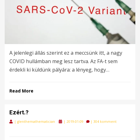
A jelenlegi állás szerint ez a meccsünk itt, a nagy
COVID hullámban meg lesz tartva. Az FA-t sem
érdekli ki küldünk pályára: a lényeg, hogy…
Read More
Ezért.?
Posted
|
glenthemathematician
|
2019-01-09
|
304 komment
on