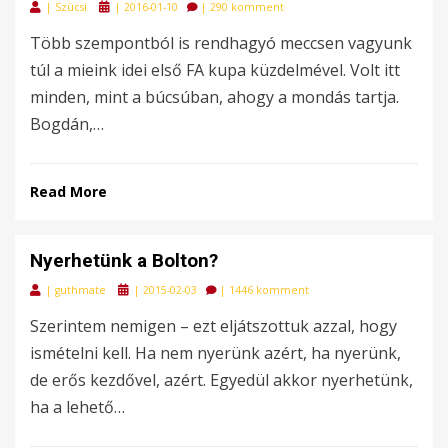
Posted
|
Szücsi
|
2016-01-10
|
290 komment
on
Több szempontból is rendhagyó meccsen vagyunk
túl a mieink idei első FA kupa küzdelmével. Volt itt
minden, mint a búcsúban, ahogy a mondás tartja.
Bogdán,…
Read More
Nyerhetünk a Bolton?
Posted
|
guthmate
|
2015-02-03
|
1446 komment
on
Szerintem nemigen – ezt eljátszottuk azzal, hogy
ismételni kell. Ha nem nyerünk azért, ha nyerünk,
de erős kezdővel, azért. Egyedül akkor nyerhetünk,
ha a lehető…