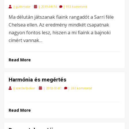
Posted
|
guthmate
|
2019-04-14
|
933 komment
on
Ma délután játszanak fiaink rangadót a Sarri féle
Chelsea ellen. Az eredmény mindkét csapatnak
nagyon fontos lesz, hiszen a mi fiaink a bajnoki
címért vannak…
Read More
Harmónia és megértés
Posted
|
szederbokor
|
2018-10-01
|
261 komment
on
Read More