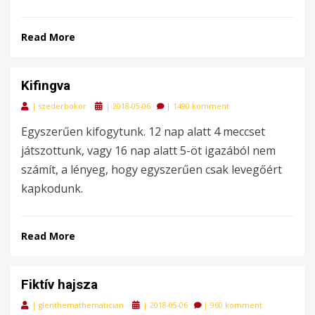
Read More
Kifingva
Posted
|
szederbokor
|
2018-05-06
|
1490 komment
on
Egyszerűen kifogytunk. 12 nap alatt 4 meccset
játszottunk, vagy 16 nap alatt 5-öt igazából nem
számít, a lényeg, hogy egyszerűen csak levegőért
kapkodunk.
Read More
Fiktív hajsza
Posted
|
glenthemathematician
|
2018-05-06
|
960 komment