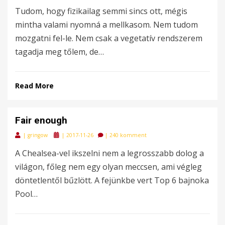
on
Tudom, hogy fizikailag semmi sincs ott, mégis
mintha valami nyomná a mellkasom. Nem tudom
mozgatni fel-le. Nem csak a vegetatív rendszerem
tagadja meg tőlem, de…
Read More
Fair enough
Posted
|
gringow
|
2017-11-26
|
240 komment
on
A Chealsea-vel ikszelni nem a legrosszabb dolog a
világon, főleg nem egy olyan meccsen, ami végleg
döntetlentől bűzlött. A fejünkbe vert Top 6 bajnoka
Pool…