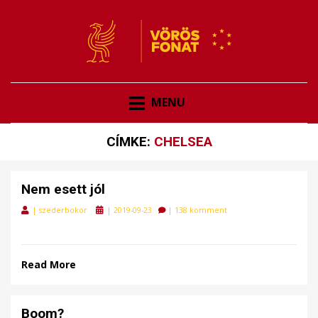
VÖRÖSFONAT
VÖRÖS FONAT
MENU
CÍMKE:
CHELSEA
Nem esett jól
Posted
|
szederbokor
|
2019-09-23
|
138 komment
on
Read More
Boom?