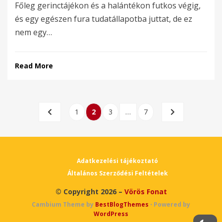
Főleg gerinctájékon és a halántékon futkos végig,
és egy egészen fura tudatállapotba juttat, de ez
nem egy…
Read More
Bejegyzések
PREVIOUS
PAGE
PAGE
PAGE
PAGE
NEXT
1
2
3
…
7
lapozása
PAGE
PAGE
Adatkezelési tájékoztató
Általános Szerződési Feltételek
© Copyright 2026 –
Vörös Fonat
Cambium Theme by
BestBlogThemes
⋅
Powered by
WordPress