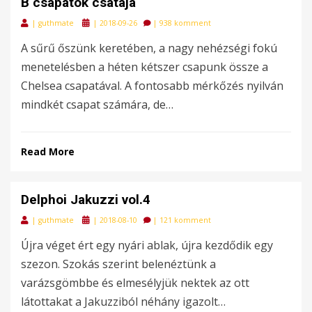
B csapatok csatája
Posted
|
guthmate
|
2018-09-26
|
938 komment
on
A sűrű őszünk keretében, a nagy nehézségi fokú
menetelésben a héten kétszer csapunk össze a
Chelsea csapatával. A fontosabb mérkőzés nyilván
mindkét csapat számára, de…
Read More
Delphoi Jakuzzi vol.4
Posted
|
guthmate
|
2018-08-10
|
121 komment
on
Újra véget ért egy nyári ablak, újra kezdődik egy
szezon. Szokás szerint belenéztünk a
varázsgömbbe és elmesélyjük nektek az ott
látottakat a Jakuzziból néhány igazolt…