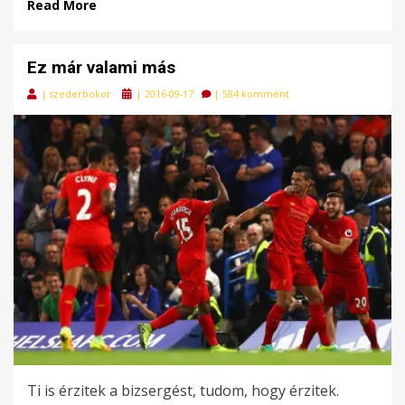
Read More
Ez már valami más
Posted
|
szederbokor
|
2016-09-17
|
584 komment
on
Ti is érzitek a bizsergést, tudom, hogy érzitek.