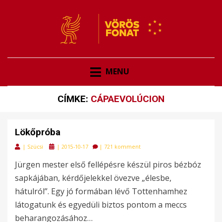
VÖRÖSFONAT
VÖRÖS FONAT
MENU
CÍMKE:
CÁPAEVOLÚCION
Lökőpróba
Posted
|
Szücsi
|
2015-10-17
|
721 komment
on
Jürgen mester első fellépésre készül piros bézbóz
sapkájában, kérdőjelekkel övezve „élesbe,
hátulról”. Egy jó formában lévő Tottenhamhez
látogatunk és egyedüli biztos pontom a meccs
beharangozásához…