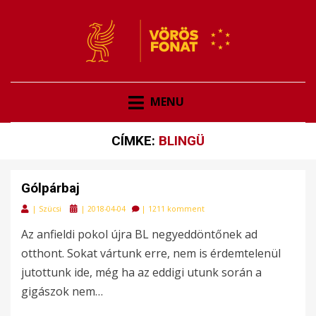
VÖRÖSFONAT
VÖRÖS FONAT
MENU
CÍMKE:
BLINGÜ
Gólpárbaj
Posted
|
Szücsi
|
2018-04-04
|
1211 komment
on
Az anfieldi pokol újra BL negyeddöntőnek ad
otthont. Sokat vártunk erre, nem is érdemtelenül
jutottunk ide, még ha az eddigi utunk során a
gigászok nem…