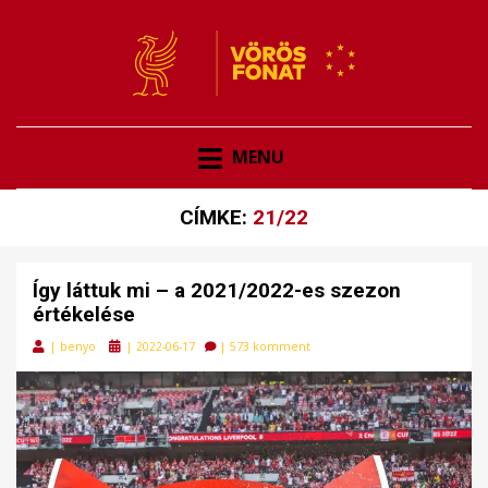
VÖRÖSFONAT
VÖRÖS FONAT
MENU
CÍMKE:
21/22
Így láttuk mi – a 2021/2022-es szezon
értékelése
Posted
|
benyo
|
2022-06-17
|
573 komment
on