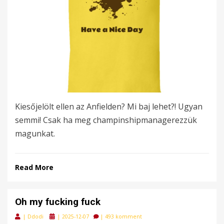
Kiesőjelölt ellen az Anfielden? Mi baj lehet?! Ugyan
semmi! Csak ha meg champinshipmanagerezzük
magunkat.
Read More
Oh my fucking fuck
Posted
|
Ddodi
|
2025-12-07
|
493 komment
on