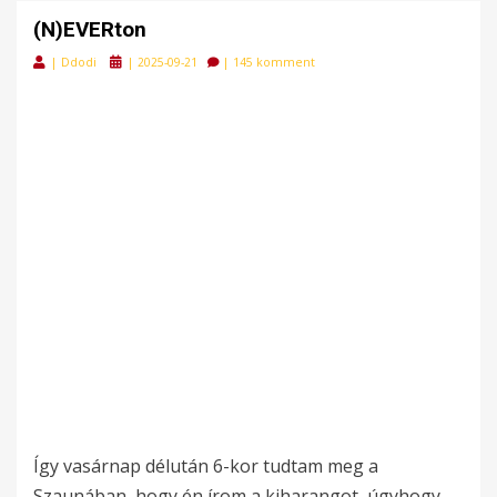
(N)EVERton
Posted
|
Ddodi
|
2025-09-21
|
145 komment
on
Így vasárnap délután 6-kor tudtam meg a
Szaunában, hogy én írom a kiharangot, úgyhogy