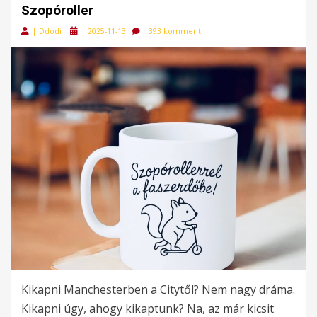
Szopóroller
Posted
|
Ddodi
|
2025-11-13
|
393 komment
on
Kikapni Manchesterben a Citytől? Nem nagy dráma.
Kikapni úgy, ahogy kikaptunk? Na, az már kicsit