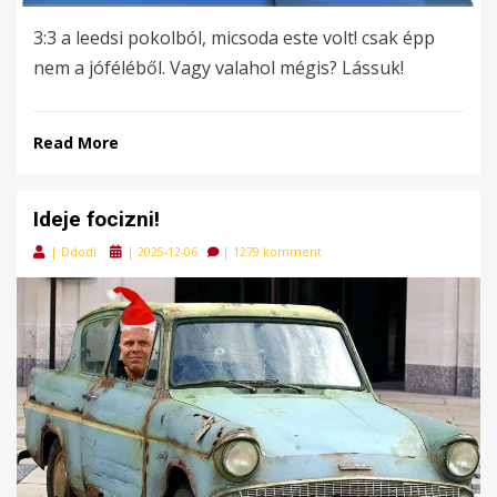
3:3 a leedsi pokolból, micsoda este volt! csak épp
nem a jóféléből. Vagy valahol mégis? Lássuk!
Read More
Ideje focizni!
Posted
|
Ddodi
|
2025-12-06
|
1279 komment
on