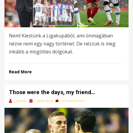
Nem! Kiestünk a Ligakupából, ami önmagában
nézve nem egy nagy történet. De nézzük is meg
inkább a mögöttes dolgokat.
Read More
Those were the days, my friend…
Posted
|
Ddodi
|
2025-10-03
|
973 komment
on