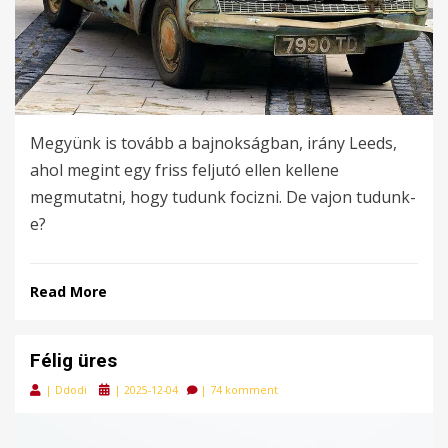
Megyünk is tovább a bajnokságban, irány Leeds,
ahol megint egy friss feljutó ellen kellene
megmutatni, hogy tudunk focizni. De vajon tudunk-
e?
Read More
Félig üres
Posted
|
Ddodi
|
2025-12-04
|
74 komment
on