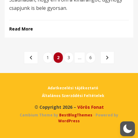
csapjunk is bele gyorsan.
Read More
Bejegyzések
PREVIOUS
PAGE
PAGE
PAGE
PAGE
NEXT
1
2
3
…
6
lapozása
PAGE
PAGE
Adatkezelési tájékoztató
Általános Szerződési Feltételek
© Copyright 2026 –
Vörös Fonat
Cambium Theme by
BestBlogThemes
⋅
Powered by
WordPress