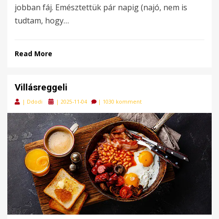
jobban fáj. Emésztettük pár napig (najó, nem is
tudtam, hogy…
Read More
Villásreggeli
Posted
|
Ddodi
|
2025-11-04
|
1030 komment
on