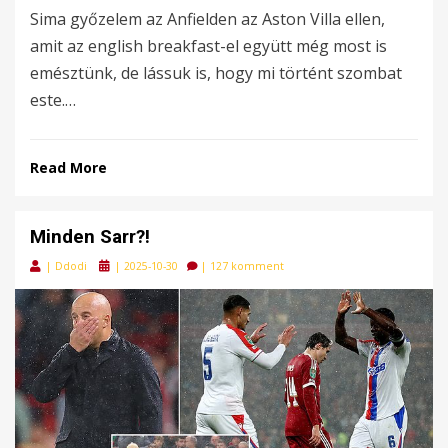
Sima győzelem az Anfielden az Aston Villa ellen,
amit az english breakfast-el együtt még most is
emésztünk, de lássuk is, hogy mi történt szombat
este.…
Read More
Minden Sarr?!
Posted
|
Ddodi
|
2025-10-30
|
127 komment
on