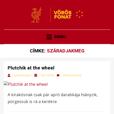
VÖRÖSFONAT
VÖRÖS FONAT
MENU
CÍMKE:
SZÁRADJAKMEG
Plutchik at the wheel
Posted
|
szederbokor
|
2021-03-05
|
204 komment
on
A kirakósnak csak pár apró darabkája hiányzik,
pörgessük is rá a kerékre.