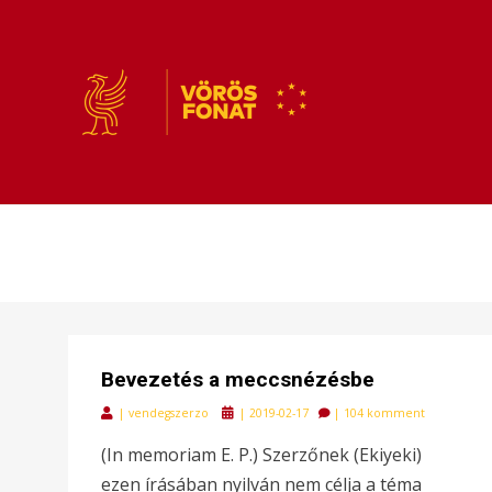
VÖRÖSFONAT
VÖRÖS FONAT
Bevezetés a meccsnézésbe
Posted
|
vendegszerzo
|
2019-02-17
|
104 komment
on
(In memoriam E. P.) Szerzőnek (Ekiyeki)
ezen írásában nyilván nem célja a téma