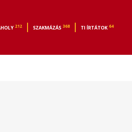
212
368
64
ÁHOLY
SZAKMÁZÁS
TI ÍRTÁTOK