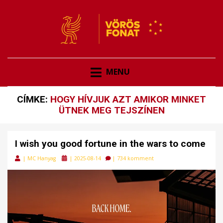
VÖRÖSFONAT
VÖRÖS FONAT
MENU
CÍMKE:
HOGY HÍVJUK AZT AMIKOR MINKET
ÜTNEK MEG TEJSZÍNEN
I wish you good fortune in the wars to come
Posted
|
MC Hanyag
|
2025-08-14
|
734 komment
on