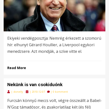
Ekiyeki vendégposztja: Nemrég érkezett a szomorú
hír: elhunyt Gérard Houllier, a Liverpool egykori
menedzsere. Azt mondják, a szíve vitte el.
Read More
Nekünk is van csokiduónk
Posted
|
donelly
|
2010-12-07
|
0 komment
on
Furcsán könnyű meccs volt, végre összeállt a Babel-
N’Gog támadósor, és gyakorlatilag két (és fél)