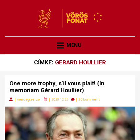
VÖRÖSFONAT
VÖRÖS FONAT
MENU
CÍMKE:
GERARD HOULLIER
One more trophy, s’il vous plait! (In
memoriam Gérard Houllier)
Posted
|
vendegszerzo
|
2020-12-23
|
26 komment
on