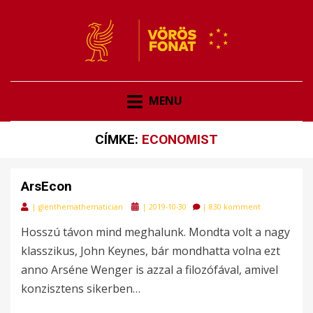
VÖRÖSFONAT
VÖRÖS FONAT
MENU
CÍMKE:
ECONOMIST
ArsEcon
Posted
|
glenthemathematician
|
2019-10-30
|
830 komment
on
Hosszú távon mind meghalunk. Mondta volt a nagy
klasszikus, John Keynes, bár mondhatta volna ezt
anno Arséne Wenger is azzal a filozófával, amivel
konzisztens sikerben…