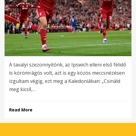
A tavalyi szezonnyitónk, az Ipswich elleni első félidő
is körömrágós volt, azt is egy közös meccsnézésen
izgultam végig, ezt meg a Kaledoniában: „Csináld
meg kicsí!,…
Read More