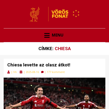
VÖRÖSFONAT
VÖRÖS FONAT
MENU
CÍMKE:
CHIESA
Chiesa levette az olasz átkot!
Posted
|
hh
|
2025-08-16
|
177 komment
on