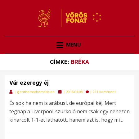
VÖRÖSFONAT
VÖRÖS FONAT
MENU
CÍMKE:
BRÉKA
Vár ezeregy éj
Posted
|
glenthemathematician
|
2016-04-08
|
211 komment
on
És sok ha nem is arábusi, de európai kéj. Mert
tegnap a Liverpool-szurkoló nem csak egy nehezen
kiharcolt 1-1-et láthatott, hanem azt is, hogy mi…