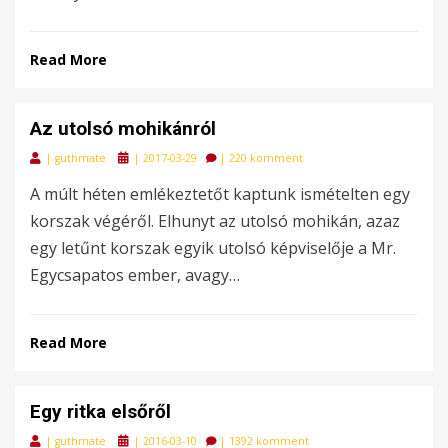
Read More
Az utolsó mohikánról
Posted
|
guthmate
|
2017-03-29
|
220 komment
on
A múlt héten emlékeztetőt kaptunk ismételten egy
korszak végéről. Elhunyt az utolsó mohikán, azaz
egy letűnt korszak egyik utolsó képviselője a Mr.
Egycsapatos ember, avagy…
Read More
Egy ritka elsőről
Posted
|
guthmate
|
2016-03-10
|
1392 komment