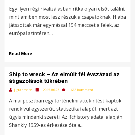
on
Egy ilyen régi rivalizálásban ritka olyan elsőt találni,
mint amiben most lesz részük a csapatoknak. Hiába
játszottak már egymással 194 meccset a felek, az
európai színtéren…
Read More
Ship to wreck – Az elmúlt fél évszázad az
átigazolások tükrében
Posted
|
guthmate
|
2015-06-23
|
1666 komment
on
A mai posztban egy történelmi áttekintést kaptok,
rendkívül egyszerűt, statisztikai alapút, mert azt
úgyis mindenki szereti. Az lfchistory adatai alapján,
Shankly 1959-es érkezése óta a…