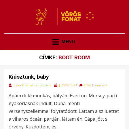
VÖRÖSFONAT
VÖRÖS FONAT
MENU
CÍMKE:
BOOT ROOM
Kiúsztunk, baby
Posted
|
glenthemathematician
|
2018-10-23
|
798 komment
on
Apám dokkmunkás, bátyám Everton. Mersey-parti
gyakorlásnak indult, Duna-menti
versenyszellemmel folytatódott. Láttam a sziluettet
a viharos óceán partján, láttam én. Cápa jött s
örvény. Küzdöttem, és…