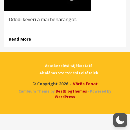
Ddodi keveri a mai beharangot.
Read More
Adatkezelési tájékoztató
Általános Szerződési Feltételek
© Copyright 2026 –
Vörös Fonat
Cambium Theme by
BestBlogThemes
⋅
Powered by
WordPress