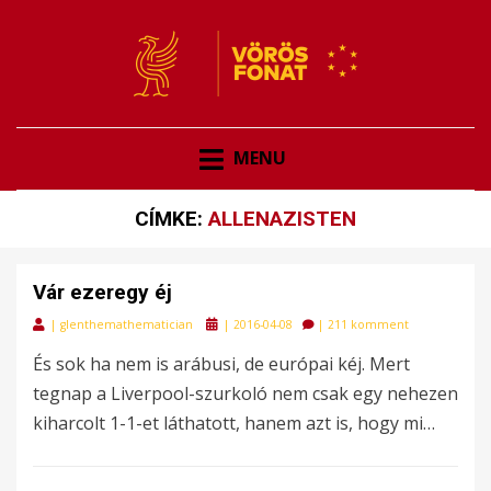
VÖRÖSFONAT
VÖRÖS FONAT
MENU
CÍMKE:
ALLENAZISTEN
Vár ezeregy éj
Posted
|
glenthemathematician
|
2016-04-08
|
211 komment
on
És sok ha nem is arábusi, de európai kéj. Mert
tegnap a Liverpool-szurkoló nem csak egy nehezen
kiharcolt 1-1-et láthatott, hanem azt is, hogy mi…