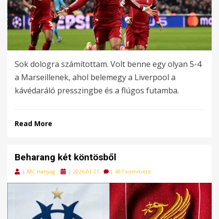
Sok dologra számítottam. Volt benne egy olyan 5-4
a Marseillenek, ahol belemegy a Liverpool a
kávédaráló presszingbe és a flúgos futamba.
Read More
Beharang két köntösből
Posted
|
MC Hanyag
|
2026-01-21
|
487 komment
on