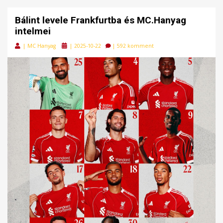
Bálint levele Frankfurtba és MC.Hanyag
intelmei
Posted
|
MC Hanyag
|
2025-10-22
|
592 komment
on