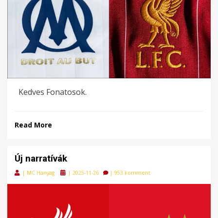
Kedves Fonatosok.
Read More
Új narratívák
Posted
|
MC Hanyag
|
2025-11-26
|
953 komment
on