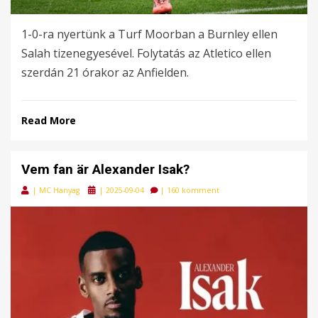
1-0-ra nyertünk a Turf Moorban a Burnley ellen
Salah tizenegyesével. Folytatás az Atletico ellen
szerdán 21 órakor az Anfielden.
Read More
Vem fan är Alexander Isak?
Posted
|
MC Hanyag
|
2025-09-04
|
160 komment
on