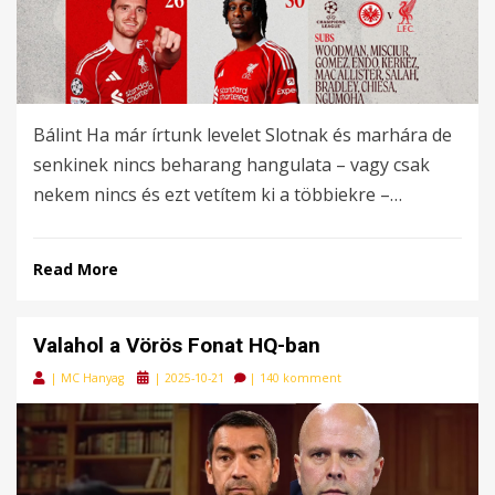
Bálint Ha már írtunk levelet Slotnak és marhára de
senkinek nincs beharang hangulata – vagy csak
nekem nincs és ezt vetítem ki a többiekre –…
Read More
Valahol a Vörös Fonat HQ-ban
Posted
|
MC Hanyag
|
2025-10-21
|
140 komment
on