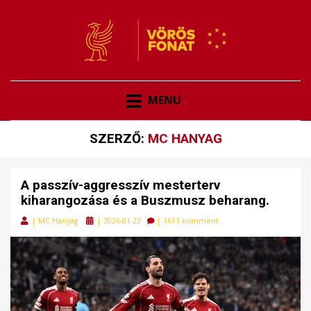
VÖRÖSFONAT
VÖRÖS FONAT
MENU
SZERZŐ:
MC HANYAG
A passzív-aggresszív mesterterv
kiharangozása és a Buszmusz beharang.
Posted
|
MC Hanyag
|
2026-01-23
|
1611 komment
on