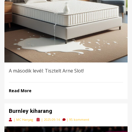
A második levél: Tisztelt Arne Slot!
Read More
Burnley kiharang
Posted
|
MC Hanyag
|
2025-09-14
|
95 komment
on