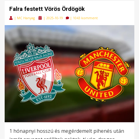
Falra festett Vörös Ördögök
Posted
|
MC Hanyag
|
2025-10-19
|
1043 komment
on
1 hónapnyi hosszú és megérdemelt pihenés után