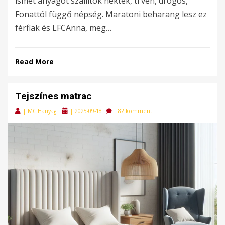
ismét anyagot szállítok nektek, ti vén, drogos,
Fonattól függő népség. Maratoni beharang lesz ez
férfiak és LFCAnna, meg…
Read More
Tejszínes matrac
Posted
|
MC Hanyag
|
2025-09-18
|
82 komment
on